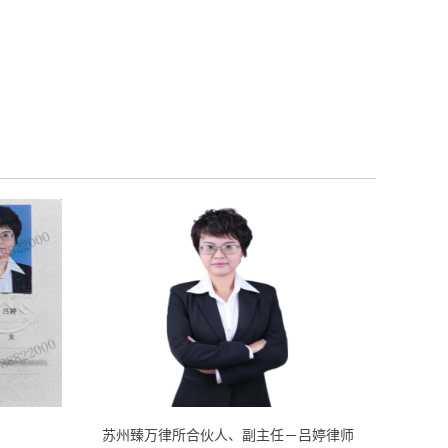
苏州臻万律所合伙人、副主任－吕婷律师