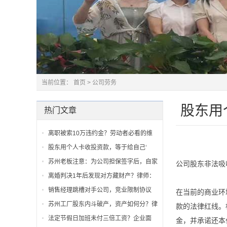
当前位置：
首页
>
公司劳务
股东用
热门文章
离职被索10万违约金？劳动者必看的维
股东用个人卡收投资款，等于给自己‘
苏州老板注意：为公司担保签字后，自家
公司股东非法吸
离婚判决1年后发现对方藏财产？律师：
销售经理跳槽对手公司，竞业限制协议
在当前的商业环
苏州工厂股东内斗破产，资产如何分？律
款的法律红线。
法定节假日加班未付三倍工资？企业面
金，并承诺还本