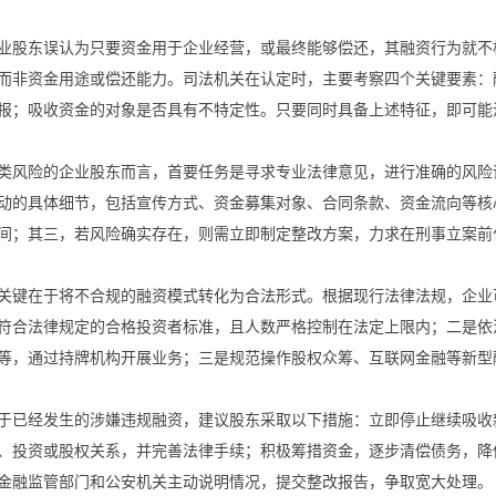
业股东误认为只要资金用于企业经营，或最终能够偿还，其融资行为就不
而非资金用途或偿还能力。司法机关在认定时，主要考察四个关键要素：
报；吸收资金的对象是否具有不特定性。只要同时具备上述特征，即可能
类风险的企业股东而言，首要任务是寻求专业法律意见，进行准确的风险
动的具体细节，包括宣传方式、资金募集对象、合同条款、资金流向等核
间；其三，若风险确实存在，则需立即制定整改方案，力求在刑事立案前
关键在于将不合规的融资模式转化为合法形式。根据现行法律法规，企业
符合法律规定的合格投资者标准，且人数严格控制在法定上限内；二是依
等，通过持牌机构开展业务；三是规范操作股权众筹、互联网金融等新型
于已经发生的涉嫌违规融资，建议股东采取以下措施：立即停止继续吸收
、投资或股权关系，并完善法律手续；积极筹措资金，逐步清偿债务，降
金融监管部门和公安机关主动说明情况，提交整改报告，争取宽大处理。