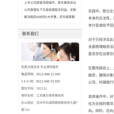
上市公司高管违规操作，股东集体诉讼
公司高管私下交易损害股东利益，关联
实践中，部分企
解决租房纠纷的5大步骤，房东租客都
本身的合法性，
本付息或给予回
联系我们
对于已经涉及此
全面梳理融资活
是否存在出罪空
免费法律咨询 专业律师服务
在整改路径上，
电话号码：0512-888 22 000
融资，确保对象
2 4 小 时：0512-696 33 555
公司、村镇银行
微信号码：282131
律所名称：江苏臻万律师事务所
具体操作中，对
办公地址：苏州市石湖西路君联商务大厦7
化为合规的借贷
楼720
向。同时，应向