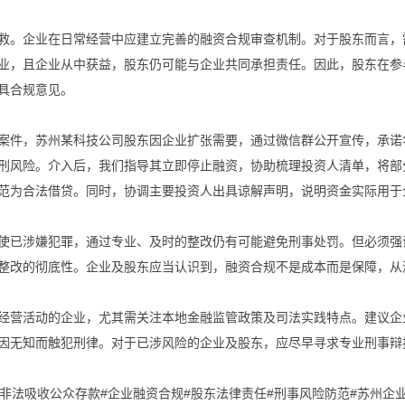
救。企业在日常经营中应建立完善的融资合规审查机制。对于股东而言，
业，且企业从中获益，股东仍可能与企业共同承担责任。因此，股东在参
具合规意见。
案件，苏州某科技公司股东因企业扩张需要，通过微信群公开宣传，承诺
刑风险。介入后，我们指导其立即停止融资，协助梳理投资人清单，将部
范为合法借贷。同时，协调主要投资人出具谅解声明，说明资金实际用于
使已涉嫌犯罪，通过专业、及时的整改仍有可能避免刑事处罚。但必须强
整改的彻底性。企业及股东应当认识到，融资合规不是成本而是保障，从
经营活动的企业，尤其需关注本地金融监管政策及司法实践特点。建议企
因无知而触犯刑律。对于已涉风险的企业及股东，应尽早寻求专业刑事辩
#非法吸收公众存款#企业融资合规#股东法律责任#刑事风险防范#苏州企