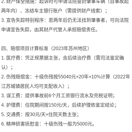
2. 财产保全措施：起诉时可申请法院查封肇事车辆（自事故起
两年内）、冻结车主银行账户（需提供财产线索）；
3. 宣告失踪特别程序：若两年后仍无法找到肇事者，可向法院
申请宣告失踪，由其财产代管人承担赔偿责任。
四、赔偿项目计算标准（2023年苏州地区）
1. 医疗费：凭正规票据主张，含后续治疗费（需司法鉴定确
认）；
2. 伤残赔偿金：十级伤残按55040元×20年×10%计算（2022年
江苏城镇居民人均可支配收入）；
3. 误工费：提供事故前6个月工资银行流水及完税证明；
4. 护理费：住院期间按150元/天，后续护理依鉴定结论；
5. 交通费：按30元/天×住院天数主张；
6. 精神损害抚慰金：十级伤残一般为5000元。