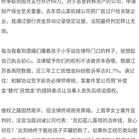
终争取到按月支付共计89万。对于恶意转移资产的公司，申请
财产保全至关重要。去年昆山某机械公司把厂房过户给关联企
业，我通过银行资金异动记录锁定证据，法院最终判定转让无
效。
每当我看到遗孀们攥着孩子小手站在律所门口的样子，就想起
自己执业初心。法律赋予你们的权利不该被资本吞噬，根据江
苏省高院数据，近三年工亡抚恤金纠纷胜诉率达91.7%。请记
住：和解协议签字前务必律师审核，某案件里公司用"补偿
金"替代"抚恤金"的措辞差点让当事人丧失后续追偿权。
维权之路固然艰辛，但法律终将照亮黑暗。上周李女士案件宣
判时，法官当庭训诫公司代表："克扣孤儿寡母的活命钱，良心
何在？"此刻她终于能给孩子买罐奶粉了。如果你正经历类似困