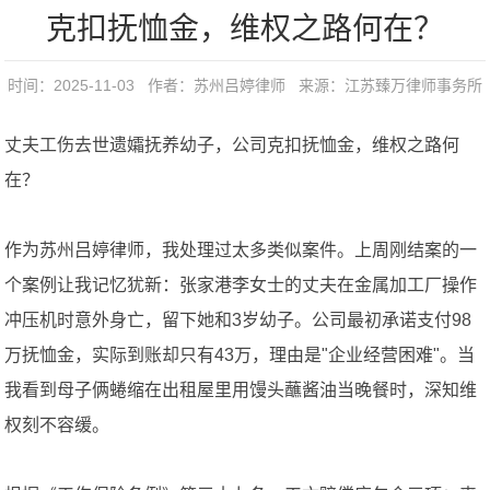
克扣抚恤金，维权之路何在？
时间：2025-11-03 作者：苏州吕婷律师 来源：
江苏臻万律师事务所
丈夫工伤去世遗孀抚养幼子，公司克扣抚恤金，维权之路何
在？
作为苏州吕婷律师，我处理过太多类似案件。上周刚结案的一
个案例让我记忆犹新：张家港李女士的丈夫在金属加工厂操作
冲压机时意外身亡，留下她和3岁幼子。公司最初承诺支付98
万抚恤金，实际到账却只有43万，理由是"企业经营困难"。当
我看到母子俩蜷缩在出租屋里用馒头蘸酱油当晚餐时，深知维
权刻不容缓。