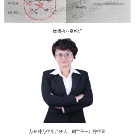
律师执业资格证
苏州臻万律所合伙人、副主任－吕婷律师