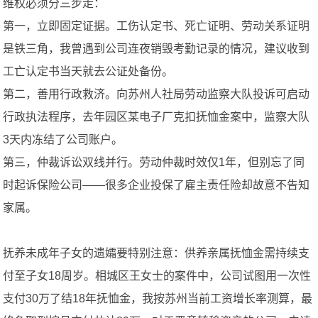
维权必须分三步走：
第一，立即固定证据。工伤认定书、死亡证明、劳动关系证明
是铁三角，我曾遇到公司连夜销毁考勤记录的情况，建议收到
工亡认定书当天就去公证处备份。
第二，善用行政救济。向苏州人社局劳动监察大队投诉可启动
行政执法程序，去年园区某电子厂克扣抚恤金案中，监察大队
3天内冻结了公司账户。
第三，仲裁诉讼双线并行。劳动仲裁时效仅1年，但别忘了同
时起诉保险公司——很多企业投保了雇主责任险却故意不告知
家属。
抚养未成年子女的遗孀要特别注意：供养亲属抚恤金需持续支
付至子女18周岁。相城区王女士的案件中，公司试图用一次性
支付30万了结18年抚恤金，我按苏州当前工资增长率测算，最