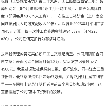
根据《工伤保险条例》第三十九条，工亡赔偿应包含三项：丧
葬补助金（6个月统筹地区职工月平均工资）、供养亲属抚恤
金（配偶每月40%本人工资）、一次性工亡补助金（上年度全
国城镇居民人均可支配收入20倍）。以苏州2023年月平均工资
7943元计算，仅一次性工亡补助金就达94.8万元（47422元
×20）。公司任何克扣行为都涉嫌违法。
去年我代理的吴江某纺织厂工亡案就是典型。公司用阴阳合同
做文章：表面劳动合同写月薪1.2万，实际发放记录显示仅
4500元。我通过调取社保缴纳基数、银行流水、同事证言三重
证据链，最终帮遗孀追回差额67万元。关键证据往往藏在细节
里——车间打卡记录证明死者生前三个月日均加班2小时，这
直接推翻了公司"基本工资制"的狡辩。