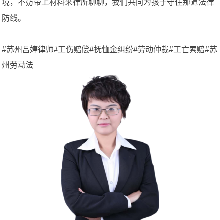
境，不妨带上材料来律所聊聊，我们共同为孩子守住那道法律
防线。
#苏州吕婷律师#工伤赔偿#抚恤金纠纷#劳动仲裁#工亡索赔#苏
州劳动法