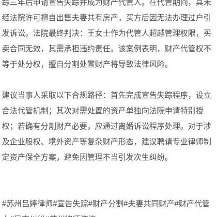
踪三年后申请宣告失踪并成为财产代管人。在代管期间，其未
经法院许可擅自出售夫妻共有房产，买方后因无法办理过户引
发诉讼。法院最终判决：王女士作为代管人超越管理权限，买
卖合同无效，其需承担违约责任。该案例表明，财产代管权不
等于处分权，擅自分割处置财产将导致法律风险。
建议当事人采取以下合规路径：首先完成宣告失踪程序，设立
合法代管机制；其次对需处置的资产单独向法院申请特别授
权；若确有分割财产必要，应通过离婚诉讼程序处理。对于涉
及企业股权、境外资产等复杂财产形态，建议聘请专业律师制
定资产保全方案，避免因管理不当引发次生纠纷。
#苏州吕婷律师#宣告失踪#财产分割#夫妻共同财产#财产代管