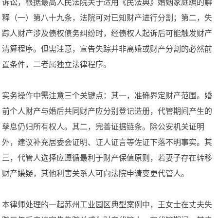
诉讼，根据最高人民法院关于适用《民法典》婚姻家庭编的解
释（一）第八十九条，法院可对已知财产进行分割；第二，失
踪人财产涉及债权债务纠纷时，经债权人起诉后可能触发财产
清算程序。但需注意，宣告失踪并非离婚或财产分割的必然前
置条件，二者属独立法律程序。
实务操作中需注意三个关键点：其一，准确界定财产范围。婚
前个人财产与婚后共同财产应分别登记造册，代管期间产生的
孳息仍归所有权人。其二，完善证据链条。除公安机关证明
外，建议补充居委会证明、证人证言等佐证下落不明事实。其
三，代管人选择应遵循最利于财产保值原则，若妻子存在转移
财产嫌疑，其他利害关系人可向法院申请变更代管人。
本律师处理的一起苏州工业园区典型案例中，王女士在丈夫失