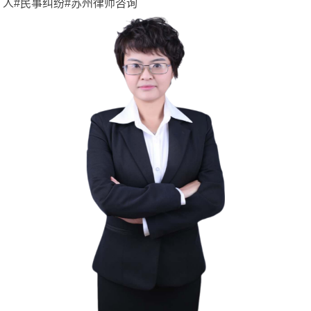
人#民事纠纷#苏州律师咨询